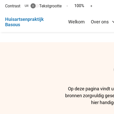
100%
Contrast
Tekstgrootte
Tekst
Tekst
-
+
Uit
verkleinen
vergroten
Hoofd
met
met
Huisartsenpraktijk
Welkom
Over ons
10%
10%
Basous
menu
Op deze pagina vindt u
bronnen zorgvuldig gesel
hier handig