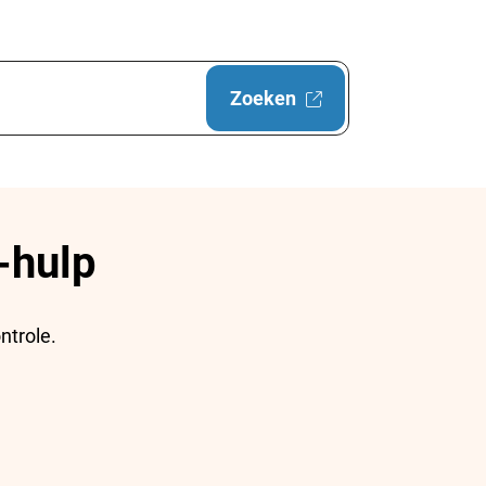
Zoeken
Externe
website
-hulp
ntrole.
rne
site