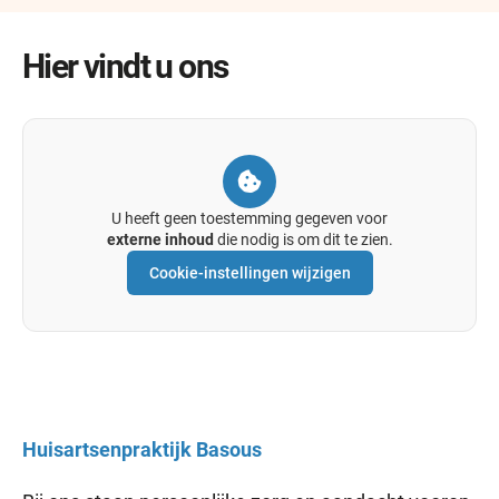
Cursusdag: 09-06-2026
Hier vindt u ons
Zomervakantie 13-07-2026 t/m 31-07-2026
Herfstvakantie 12-10-2026 t/m 16-10-2026
Kerstvakantie 21-12-2026 t/m 25-12-2026
U heeft geen toestemming gegeven voor
externe inhoud
die nodig is om dit te zien.
Cookie-instellingen wijzigen
Huisartsenpraktijk
Basous