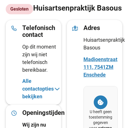
Huisartsenpraktijk Basous
Gesloten
Telefonisch
Adres
contact
Huisartsenpraktijk
Op dit moment
Basous
zijn wij niet
Madioenstraat
telefonisch
111, 7541ZM
bereikbaar.
Enschede
Alle
contactopties
bekijken
Openingstijden
U heeft geen
toestemming
gegeven
Wij zijn nu