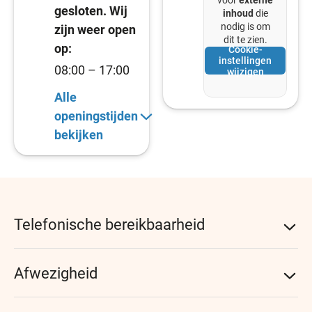
voor
externe
gesloten. Wij
inhoud
die
nodig is om
zijn weer open
dit te zien.
op:
Cookie-
instellingen
08:00 – 17:00
wijzigen
Alle
openingstijden
bekijken
Telefonische bereikbaarheid
Onze assistentes zijn telefonisch bereikbaar van
Afwezigheid
08:00 tot 10:00- 10:30 t/m 12:00 en van 13:00 tot
14:00 ( uitsluitend voor zaken wat niet kan wachten
Cursusdag: 28-05-2026
tot de volgende werkdag)