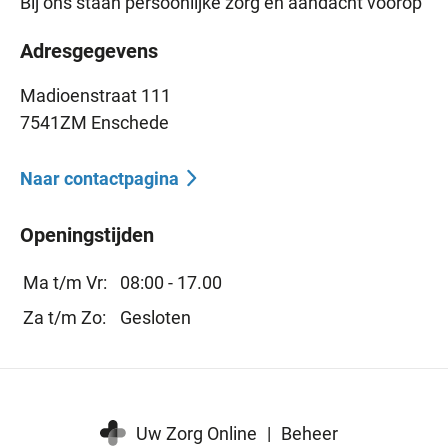
Bij ons staan persoonlijke zorg en aandacht voorop
Adresgegevens
Madioenstraat 111
7541ZM Enschede
Naar contactpagina
Openingstijden
Ma t/m Vr:
08:00 - 17.00
Za t/m Zo:
Gesloten
Uw Zorg Online
|
Beheer